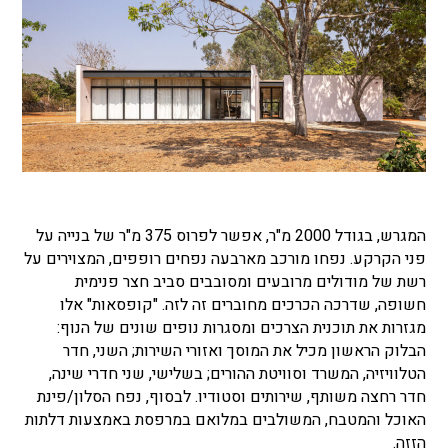
המגרש, בגודל 2000 מ"ר, אפשר לפרוס 375 מ"ר של בנייה על
פני הקרקע. נפחו מורכב מארבעה נפחים רופפים, המצוירים על
רשת של מודולים מרובעים ומסובבים סביב חצר פנימית
חשופה, שדרכה הכרכים מחוברים זה לזה. "קופסאות" אלו
מגזרות את תוכנית הצרכים ומסגרות נופים שונים של הנוף:
הבלוק הראשון מכיל את המוסך ואזורי השירות; השני, חדר
הטלוויזיה, המשרד וסוויטת ההורים; בשלישי, שני חדרי שינה,
חדר רחצה משותף, שירותים וסטודיו. לבסוף, נפח הסלון/פינת
האוכל והמטבח, המשולבים במלואם במרפסת באמצעות דלתות
הזזה.