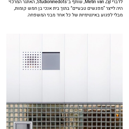
לדברי Metin van Zijl, שותף ב־Studioninedots, האתגר המרכזי
היה לייצר “מפגשים טבעיים” בתוך בית אנכי בן חמש קומות,
מבלי לפגוע באינטימיות של כל אחד מבני המשפחה.