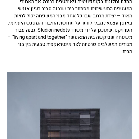
מתכת וחלונות בקומפוזיציה גיאומטרית ברורה. אך מאחורי
המעטפת התעשייתית מסתתר בית שנבנה סביב רעיון אנושי
מאוד – יצירת מרחב שבו כל אחד מבני המשפחה יכול לחיות
באופן עצמאי, מבלי לוותר על תחושת החיבור והמפגש היומיומי.
הפרויקט, שתוכנן על ידי משרד Studioninedots, נבנה עבור
משפחה שביקשה בית המאפשר “living apart and together” –
מגורים המשלבים פרטיות לצד אינטראקציה טבעית בין בני
הבית.