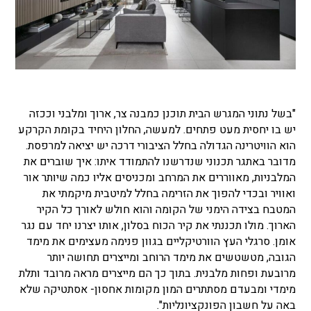
"בשל נתוני המגרש הבית תוכנן כמבנה צר, ארוך ומלבני וככזה
יש בו יחסית מעט פתחים. למעשה, החלון היחיד בקומת הקרקע
הוא הוויטרינה הגדולה בחלל הציבורי דרכה יש יציאה למרפסת.
מדובר באתגר תכנוני שנדרשנו להתמודד איתו: איך שוברים את
המלבניות, מאווררים את המרחב ומכניסים אליו כמה שיותר אור
ואוויר ובכדי להפוך את הזרימה בחלל למיטבית מיקמתי את
המטבח בצידה הימני של הקומה והוא חולש לאורך כל הקיר
הארוך. מולו תכננתי את קיר הכוח בסלון, אותו יצרנו יחד עם נגר
אומן. סרגלי העץ הוורטיקליים בגוון פנימה מעצימים את מימד
הגובה, מטשטשים את מימד הרוחב ומייצרים תחושה יותר
מרובעת ופחות מלבנית. בתוך כך הם מייצרים מראה מרובד ותלת
מימדי ומבעדם מסתתרים המון מקומות אחסון- אסתטיקה שלא
באה על חשבון הפונקציונליות".