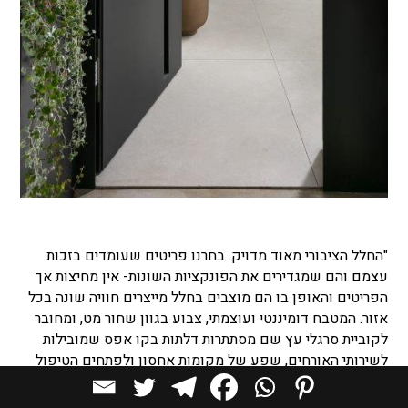
"החלל הציבורי מאוד מדויק. בחרנו פריטים שעומדים בזכות
עצמם והם שמגדירים את הפונקציות השונות- אין מחיצות אך
הפריטים והאופן בו הם מוצבים בחלל מייצרים חוויה שונה בכל
אזור. המטבח דומיננטי ועוצמתי, צבוע בגוון שחור מט, ומחובר
לקוביית סרגלי עץ שם מסתתרות דלתות בקו אפס שמובילות
לשירותי האורחים, שפע של מקומות אחסון ולפתחים הטיפול
של ארונות החשמל והתקשורת".