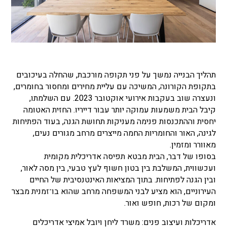
תהליך הבנייה נמשך על פני תקופה מורכבת, שהחלה בעיכובים
בתקופת הקורונה, המשיכה עם עליית מחירים ומחסור בחומרים,
ונעצרה שוב בעקבות אירועי אוקטובר 2023. עם השלמתו,
קיבל הבית משמעות עמוקה יותר עבור דייריו. החזית האטומה
יחסית וההתכנסות פנימה מעניקות תחושת הגנה, בעוד הפתיחות
לגינה, האור והחומריות החמה מייצרים מרחב מגורים נעים,
מאוורר ומזמין.
בסופו של דבר, הבית מבטא תפיסה אדריכלית מקומית
ועכשווית, המשלבת בין בטון חשוף לעץ טבעי, בין מסה לאור,
ובין הגנה לפתיחות. בתוך המציאות האינטנסיבית של החיים
העירוניים, הוא מציע לבני המשפחה מרחב שהוא בו־זמנית מבצר
ומקום של רכות, חופש ואור.
אדריכלות ועיצוב פנים: משרד ליחן ויובל אמיצי אדריכלים