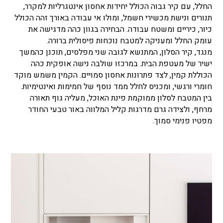
החלל, עם קיר גבוה הכולל יחידות אחסון אינטגרליות למקרר,
תנורים ונישת מכשירי חשמל, ומולו אי עבודה באורך זהה הכולל
כיור, כיריים ומשטח עבודה. הבחירה בגוון כהה מדגישה את
עומק החלל ומעניקה למטבח נוכחות פיסולית ברורה.
מנגד, קיר הסלון, המתנשא לגובה שני מפלסים, תוכנן כהמשך
ישיר של מעטפת הבית. במרכזו שולבה נישה אופקית כהה
הכוללת קמין, לצד פתרונות אחסון סמויים. הקמין משמש מוקד
חומרי ורגשי, ומכניס לחלל ממד נוסף של חמימות ואינטימיות.
בין המטבח לסלון ממוקמת פינת האוכל, מעליה גוף תאורה
מרחף, ולצידה גרם מדרגות קליל המלווה באור טבעי החודר
מפטיו פנימי סמוך.