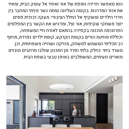
הוא מאפשר חדירה נוספת של אור ואוויר אל עומק הבית, ומאיר
את אזור המדרגות. בקומה העליונה נמתח גשר פנימי המחבר בין
חדרי הילדים ומשקיף אל החלל הציבורי. מעקה זכוכית פסים
יוצר משחקי שקיפות, אור וצל, ומדגיש את הקשר בין המפלסים.
הפרוגרמה תוכננה בקפידה בהתאם לאורח חיי המשפחה,
וכוללת סוויטת הורים בקומת הקרקע, קומת ילדים נפרדת, מרתף
רב־תכליתי המשמש למשחק, מוזיקה ושהייה משפחתית, וכן
משרד ביתי. כחלק בלתי נפרד מן התכנון שולבו מרחבים מוגנים
מוארים ונעימים, המשתלבים באופן טבעי בשפת הבית.