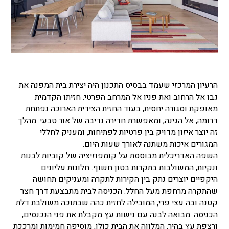
הרעיון המרכזי שעמד בבסיס התכנון היה יצירת בית המפנה את
גבו אל הרחוב ואת פניו אל המרחב הפרטי. חזיתו הקדמית
מאופקת וסגורה יחסית, בעוד החזית הצידית הארוכה נפתחת
דרומה, אל הגינה, ומאפשרת חדירה נדיבה של אור טבעי. מהלך
זה יוצר איזון מדויק בין פרטיות לפתיחות, ומעניק לחללי
המגורים איכות משתנה לאורך שעות היום.
השפה האדריכלית מבוססת על קומפוזיציה של קוביות לבנות
ונקיות, המשולבות בתקרות בטון חשוף. חלונות עליונים
היקפיים יוצרים נתק בין הקירות לתקרה ומעניקים תחושה
שהתקרה מרחפת מעל החלל. הכניסה לבית מתבצעת דרך חצר
קטנה ובה עצי פרי, המובילה לחזית כהה שבתוכה משולבת דלת
הכניסה. מבואה לבנה עם נישות עץ מקבלת את פני הנכנסים,
ורצפת עץ בהיר, המלווה את הבית כולו, מוסיפה חמימות ומרככת