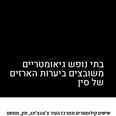
בתי נופש גיאומטריים
משובצים ביערות הארזים
של סין
שישים קילומטרים ממרכז העיר צ'ונגצ'ינג, סין, מתחם