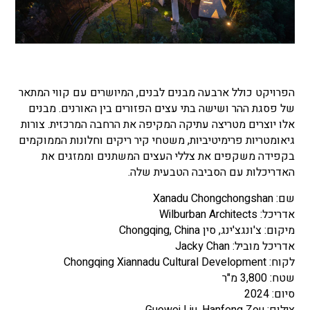
הפרויקט כולל ארבעה מבנים לבנים, המיושרים עם קווי המתאר
של פסגת ההר ושישה בתי עצים הפזורים בין האורנים. מבנים
אלו יוצרים מטריצה ​​עתיקה המקיפה את הרחבה המרכזית. צורות
גיאומטריות פרימיטיביות, משטחי קיר ריקים וחלונות הממוקמים
בקפידה משקפים את צללי העצים המשתנים וממזגים את
האדריכלות עם הסביבה הטבעית שלה.
שם: Xanadu Chongchongshan
אדריכל: Wilburban Architects
מיקום: צ'ונגצ'ינג, סין Chongqing, China
אדריכל מוביל: Jacky Chan
לקוח: Chongqing Xiannadu Cultural Development
שטח: 3,800 מ"ר
סיום: 2024