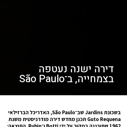
דירה ישנה נעטפה
בצמחייה, ב־São Paulo
בשכונת Jardins שב־São Paulo, האדריכל הברזילאי
Guto Requena תכנן מחדש דירה מודרניסטית משנת
1962 שתוכננה במקור על ידי Botti ו־Rubin. התוצאה: