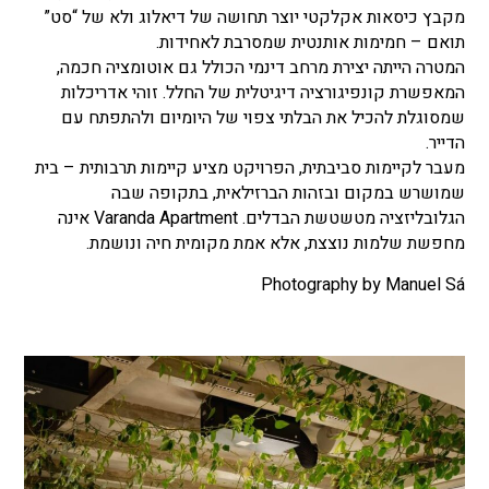
מקבץ כיסאות אקלקטי יוצר תחושה של דיאלוג ולא של “סט”
תואם – חמימות אותנטית שמסרבת לאחידות.
המטרה הייתה יצירת מרחב דינמי הכולל גם אוטומציה חכמה,
המאפשרת קונפיגורציה דיגיטלית של החלל. זוהי אדריכלות
שמסוגלת להכיל את הבלתי צפוי של היומיום ולהתפתח עם
הדייר.
מעבר לקיימות סביבתית, הפרויקט מציע קיימות תרבותית – בית
שמושרש במקום ובזהות הברזילאית, בתקופה שבה
הגלובליזציה מטשטשת הבדלים. Varanda Apartment אינה
מחפשת שלמות נוצצת, אלא אמת מקומית חיה ונושמת.
Photography by Manuel Sá