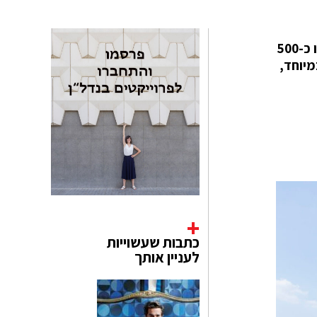
בית המגורים נבנה במושב "רחוב מזרח" שבעמק המעיינות, מול נופם של הרי הגלבוע. הוא הוקם במגרש ששטחו כ-500
 במיוחד,
כתבות שעשוייות
לעניין אותך