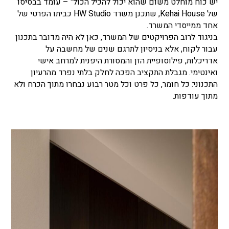
יש כוח מוחלט משום שהוא יכול להכיל הכול" – עומד בבסיסו
של Kehai House, שתכנן משרד HW Studio כביתו הפרטי של
אחד ממייסדי המשרד.
בניגוד לרוב הפרויקטים של המשרד, כאן לא היה מדובר בתכנון
עבור לקוח, אלא בניסיון לתרגם שנים של מחשבה על
אדריכלות, פילוסופיית הזן והמסורת היפנית למרחב אישי
ואינטימי. מגבלת התקציב הפכה לחלק בלתי נפרד מהרעיון
התכנוני: כל חומר, כל פרט וכל מטר רבוע נבחרו מתוך הכרח ולא
מתוך עודפות.