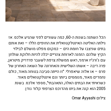
הכל השתנה בשנות ה-60, כמה עשורים לפני שהגיע אלכס. אז
גילתה האליטה האינטלקטואלית את החופים הללו – ואת אותם
בתים שניצבו על חומת הים – כמקום מפלט מושלם לבילוי
הקיץ שלהם. הזמנה לארוחת צהריים יכלה להיות חלוקת שולחן
עם ג'ורג'יו ארמני, ראש ממשלת צרפת לשעבר פרדריק מיטראן,
פרה דיבה – אשתו השלישית והאחרונה של השאה האחרון של
פרס – או אלזה שיאפרלי. "זו הייתה סביבה בטוחה מאוד, כולם
נחמדים מאוד, מנומסים ביותר וגם אינטלקטואלים מאוד.
כשראיתי את הבתים האלה, התאהבתי", מספר אלכס.
בשנת
2005 הוא קנה את ביתו מהדוכס הצרפתי קלוד גודן.
צילום Omar Ayyashi