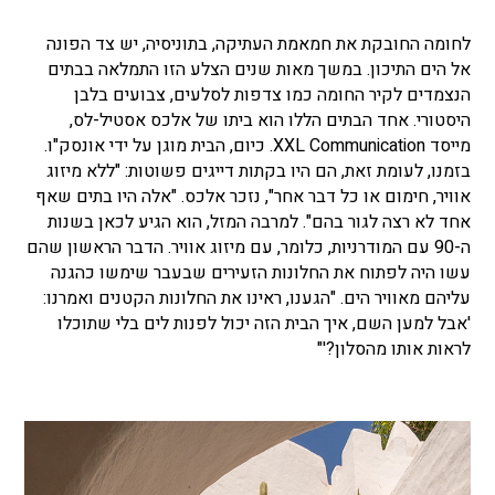
לחומה החובקת את חמאמת העתיקה, בתוניסיה, יש צד הפונה
אל הים התיכון. במשך מאות שנים הצלע הזו התמלאה בבתים
הנצמדים לקיר החומה כמו צדפות לסלעים, צבועים בלבן
היסטורי. אחד הבתים הללו הוא ביתו של אלכס אסטיל-לס,
מייסד
XXL Communication
.
כיום, הבית מוגן על ידי אונסק"ו.
בזמנו, לעומת זאת, הם היו בקתות דייגים פשוטות: "ללא מיזוג
אוויר, חימום או כל דבר אחר", נזכר אלכס. "אלה היו בתים שאף
אחד לא רצה לגור בהם". למרבה המזל, הוא הגיע לכאן בשנות
ה-90 עם המודרניות, כלומר, עם מיזוג אוויר. הדבר הראשון שהם
עשו היה לפתוח את החלונות הזעירים שבעבר שימשו כהגנה
עליהם מאוויר הים. "הגענו, ראינו את החלונות הקטנים ואמרנו:
'אבל למען השם, איך הבית הזה יכול לפנות לים בלי שתוכלו
לראות אותו מהסלון?'"