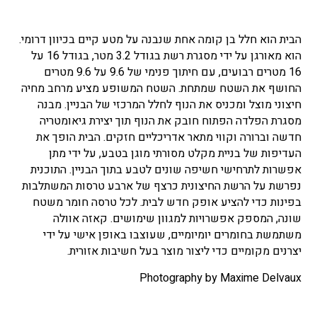
הבית הוא חלל בן קומה אחת שנבנה על מטע קיים בכיוון דרומי.
הוא מאורגן על ידי מסגרת רשת בגודל 3.2 מטר, בגודל 16 על
16 מטרים רבועים, עם חיתוך פנימי של 9.6 על 9.6 מטרים
החושף את השטח שמתחת. השטח המשופע מציע מרחב מחיה
חיצוני מוצל ומכניס את הנוף לחלל המרכזי של הבניין.
מבנה
מסגרת הפלדה הפתוח חובק את הנוף תוך יצירת גיאומטריה
חדשה וברורה וקווי מתאר אדריכליים חזקים. הבית הופך את
העדיפות של בניית מקלט מסורתי מוגן בטבע, על ידי מתן
אפשרות לתרחישי חשיפה שונים לטבע בתוך הבניין.
התוכנית
נפרשת על הרשת החיצונית כרצף של ארבע טרסות המשתלבות
בפינות כדי להציע אופק חדש לבית. לכל טרסה חומר משטח
שונה, המספק אפשרויות למגוון שימושים. קאזה אוולה
משתמשת בחומרים יומיומיים, שעוצבו באופן אישי על ידי
יצרנים מקומיים כדי ליצור מוצר בעל חשיבות אזורית.
Photography by Maxime Delvaux