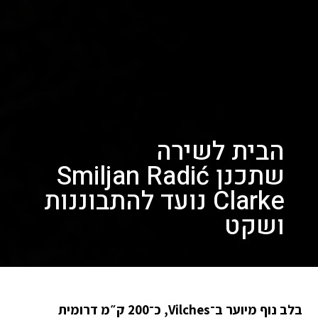
הבית לשירה
שתכנן Smiljan Radić
Clarke נועד להתבוננות
ושקט
בלב נוף מיוער ב־Vilches, כ־200 ק״מ דרומית