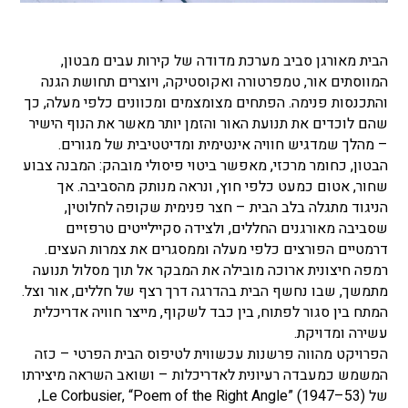
הבית מאורגן סביב מערכת מדודה של קירות עבים מבטון,
המווסתים אור, טמפרטורה ואקוסטיקה, ויוצרים תחושת הגנה
והתכנסות פנימה. הפתחים מצומצמים ומכוונים כלפי מעלה, כך
שהם לוכדים את תנועת האור והזמן יותר מאשר את הנוף הישיר
– מהלך שמדגיש חוויה אינטימית ומדיטטיבית של מגורים.
הבטון, כחומר מרכזי, מאפשר ביטוי פיסולי מובהק: המבנה צבוע
שחור, אטום כמעט כלפי חוץ, ונראה מנותק מהסביבה. אך
הניגוד מתגלה בלב הבית – חצר פנימית שקופה לחלוטין,
שסביבה מאורגנים החללים, ולצידה סקיילייטים טרפזיים
דרמטיים הפורצים כלפי מעלה וממסגרים את צמרות העצים.
רמפה חיצונית ארוכה מובילה את המבקר אל תוך מסלול תנועה
מתמשך, שבו נחשף הבית בהדרגה דרך רצף של חללים, אור וצל.
המתח בין סגור לפתוח, בין כבד לשקוף, מייצר חוויה אדריכלית
עשירה ומדויקת.
הפרויקט מהווה פרשנות עכשווית לטיפוס הבית הפרטי – כזה
המשמש כמעבדה רעיונית לאדריכלות – ושואב השראה מיצירתו
של Le Corbusier, “Poem of the Right Angle” (1947–53),