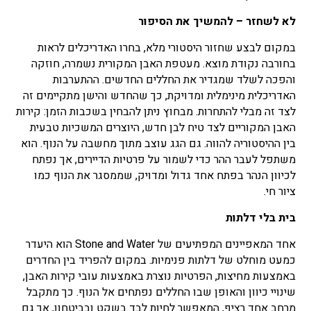
לא לשחזר – להמשיך את הסיפור
במקום לבצע שחזור היסטורי מלא, בחרו האדריכלים לראות
בחורבה נקודת מוצא. מעטפת האבן המקורית נשמרה, חוזקה
והפכה לשלד שמגדיר את החללים החדשים. ההתערבות
האדריכלית מינימלית ומדויקת, כך שהחדש והישן מתקיימים זה
לצד זה מבלי להתחרות. מבחוץ ניתן להבחין בשכבות הזמן: קירות
האבן המקוריים לצד טיח לבן חדש, היוצרים המשכיות טבעית
בין ההיסטוריה להווה. גם הגג עוצב מתוך מחשבה על הנוף. הוא
משתפל לעבר ההר כדי לשמור על פרטיות הדיירים, אך נפתח
לכיוון הנהר בפתח אחד גדול ומדויק, שממסגר את הנוף כמו
ציור חי.
בית בלי דלתות
אחד המאפיינים המפתיעים של Stone and Water הוא היעדר
כמעט מוחלט של דלתות פנימיות. במקום להפריד בין החדרים
באמצעות מחיצות, הפרטיות נוצרת באמצעות עובי קירות האבן,
שינויי כיוון והאופן שבו החללים נפתחים אל הנוף. כך מתקבל
מרחב אחד רציף, המאפשר לחיות לבד בשקט ובביטחון, אך גם