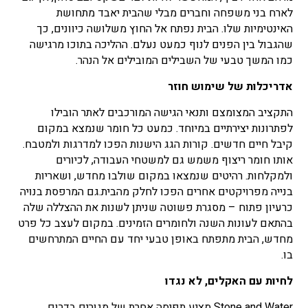
לארח בני משפחה וחברים מבלי שהבית יאבד מתחושת
האינטימיות שלו. הבית נפתח אל החוץ משלושה כיוונים, כך
שהגבול בין הפנים לנוף כמעט נעלם. ההליכה בתוכו מרגישה
כמו המשך טבעי של השבילים המובילים אל הנהר.
אדריכלות של שימוש חוזר
התקציב המצומצם ותנאי הגישה המורכבים לאתר הובילו
לפתרונות יצירתיים במיוחד. כמעט כל חומר שנמצא במקום
קיבל חיים חדשים. קורות הגג הישנות הפכו למדרגות ולמטבח.
אותו חומר ריצוף משמש גם למשטחי העבודה, לכיורים
ולמקלחות. רהיטים שנמצאו במקום שולבו מחדש, ושאריות
בנייה מפרויקטים אחרים הפכו לחלק מהבית.גם המרפסת בנויה
כרעיון פתוח – מסגרת פשוטה שניתן לשנות את ההצללה שלה
בהתאם לעונות השנה ולחומרים הזמינים. במקום לעצב כל פרט
מחדש, הבית מתפתח באופן טבעי יחד עם החיים המתרחשים
בו.
לחיות עם האקלים, לא נגדו
Stone and Water מציע תפיסה אחרת של מגורים בדרום