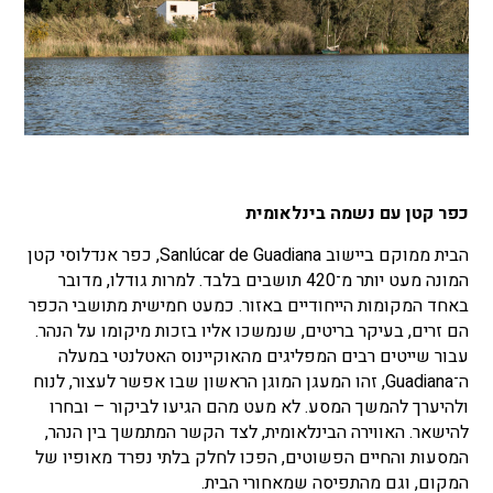
כפר קטן עם נשמה בינלאומית
הבית ממוקם ביישוב Sanlúcar de Guadiana, כפר אנדלוסי קטן
המונה מעט יותר מ־420 תושבים בלבד. למרות גודלו, מדובר
באחד המקומות הייחודיים באזור. כמעט חמישית מתושבי הכפר
הם זרים, בעיקר בריטים, שנמשכו אליו בזכות מיקומו על הנהר.
עבור שייטים רבים המפליגים מהאוקיינוס האטלנטי במעלה
ה־Guadiana, זהו המעגן המוגן הראשון שבו אפשר לעצור, לנוח
ולהיערך להמשך המסע. לא מעט מהם הגיעו לביקור – ובחרו
להישאר. האווירה הבינלאומית, לצד הקשר המתמשך בין הנהר,
המסעות והחיים הפשוטים, הפכו לחלק בלתי נפרד מאופיו של
המקום, וגם מהתפיסה שמאחורי הבית.