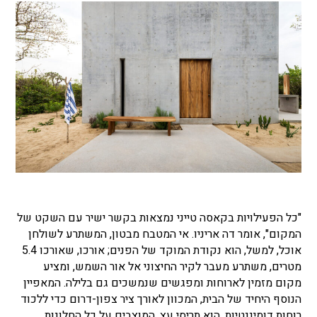
"כל הפעילויות בקאסה טייני נמצאות בקשר ישיר עם השקט של
המקום", אומר דה אריניו. אי המטבח מבטון, המשתרע לשולחן
אוכל, למשל, הוא נקודת המוקד של הפנים; אורכו, שאורכו 5.4
מטרים, משתרע מעבר לקיר החיצוני אל אור השמש, ומציע
מקום מזמין לארוחות ומפגשים שנמשכים גם בלילה. המאפיין
הנוסף היחיד של הבית, המכוון לאורך ציר צפון-דרום כדי ללכוד
רוחות דומיננטיות, הוא תריסי עץ, המוצבים על כל החלונות.