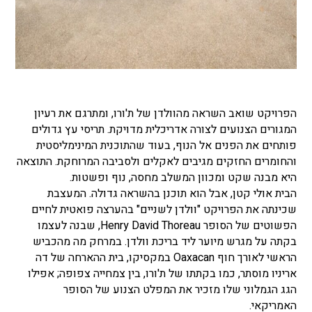
הפרויקט שואב השראה מהוולדן של ת'ורו, ומתרגם את רעיון
המגורים הצנועים לצורה אדריכלית מדויקת. תריסי עץ גדולים
פותחים את הפנים אל הנוף, בעוד שהתוכנית המינימליסטית
והחומרים החזקים מגיבים לאקלים ולסביבה המרוחקת. התוצאה
היא מבנה שקט ומכוון המשלב מחסה, נוף ופשטות.
הבית אולי קטן, אבל הוא תוכנן בהשראה גדולה. המעצבת
שכינתה את הפרויקט "וולדן לשניים" בהערצה פואטית לחיים
הפשוטים של הסופר Henry David Thoreau, שבנה לעצמו
בקתה על מגרש מיוער ליד בריכת וולדן. במרחק מה מהכביש
הראשי לאורך חוף Oaxacan במקסיקו, בית ההארחה של דה
אריניו מוסתר, כמו בקתתו של ת'ורו, בין צמחייה צפופה; אפילו
הגג הגמלוני שלו מזכיר את המפלט הצנוע של הסופר
האמריקאי.