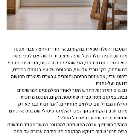
המטבח והסלון נשארו במקומם, אך חדרי הרחצה עברו תכנון
מחדש, והבית כולו קיבל שפה עיצובית חדשה. אם לפני עשור
הוא עוצב בסגנון כפרי, הרי שהפעם בחרה רוט, תוך שיח עם בני
המשפחה, בקו נורדי עכשווי, המבוסס על עץ בגוונים בהירים,
ריהוט עדין, צבעוניות חמימה וחומרים טבעיים היוצרים תחושה
רגועה ועל-זמנית.
גם גרם המדרגות החדש הפך לאחד האלמנטים המרשימים
בבית. במקום מסה כבדה שתופסת מקום, תוכננו מדרגות
קלילות מברזל עם שלחים אווריריים. "המדרגות כבר לא רק
מחברות בין הקומות. הן הפכו לאלמנט פיסולי שמכניס אור, יוצר
תחושת מרחב ומשדרג את כל החלל."
במהלך השיפוץ עברה המשפחה להתגורר במשך מספר חודשים
בבית פרטי שכור. דווקא התקופה הזו חידדה עבורם עד כמה