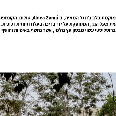
הוילה Villa Cava משלבת יוקרה עם טבע, כשהיא ממוקמת בלב ג'ונגל המאיה, ב-Aldea Zamá, טולום. הקונס
ת מעל הגג, המסופקת על ידי בריכה בעלת תחתית זכוכית. 
ברוטליסטי עשוי מבטון עץ גולמי, אשר נחשף באיטיות וחושף 