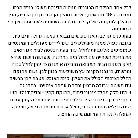
לכל אחד מהילדים הבוגרים סוויטה מפנקת משלו. בניית הבית
נמשכה כ-18 חודשים, כאשר במהלך הן התכנון והן הבנייה, הפך
התהליך לתקופה של קבלת החלטות משותפת לשביעות רצון בני
המשפחה.
בעת כניסתנו לבית אנו פוגשים מבואת כניסה גדולה וריבועית
בגובה כפול, ממנה משתלשלים שנדליירים מעוגלים דומיננטיים
שמוסיפים אלגנטיות לחלל. עוד בעת הכניסה לבית אנו רואים
את בריכת השחייה עם מפל מים במרכזה, שעושה רושם שהיא
חלק מפנים הבית. המבואה מובילה אותנו מצד ימין לחלל גבוה
ומרשים, בו נבנו תקרות עץ משופעות בגוון לבן, ושם ממוקם
החלל הציבורי הכולל את הסלון, פינת האוכל, מטבח לבן מרשים
עם משטח עבודה מבטון וחדר משפחה אינטימי. בחדר זה,
שהינו חלק מחלל ציבורי פתוח, ממוקם קמין שתפקידו לשמש
כמחיצה בין הציבורי הפרטי לציבורי היותר אינטימי. הקמין עצמו
יצירה נפלאה הינו דו צדדי, כולל ארובת נירוסטה גלויה, שעולה
למעלה לתקרת העץ וממשיכה החוצה.