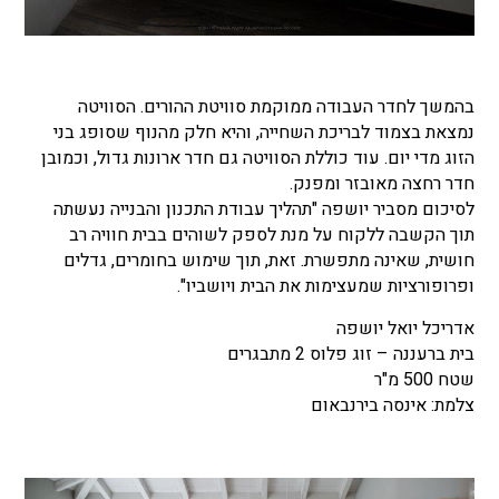
בהמשך לחדר העבודה ממוקמת סוויטת ההורים. הסוויטה
נמצאת בצמוד לבריכת השחייה, והיא חלק מהנוף שסופג בני
הזוג מדי יום. עוד כוללת הסוויטה גם חדר ארונות גדול, וכמובן
חדר רחצה מאובזר ומפנק.
לסיכום מסביר יושפה "תהליך עבודת התכנון והבנייה נעשתה
תוך הקשבה ללקוח על מנת לספק לשוהים בבית חוויה רב
חושית, שאינה מתפשרת. זאת, תוך שימוש בחומרים, גדלים
ופרופורציות שמעצימות את הבית ויושביו".
אדריכל יואל יושפה
בית ברעננה – זוג פלוס 2 מתבגרים
שטח 500 מ"ר
צלמת: אינסה בירנבאום