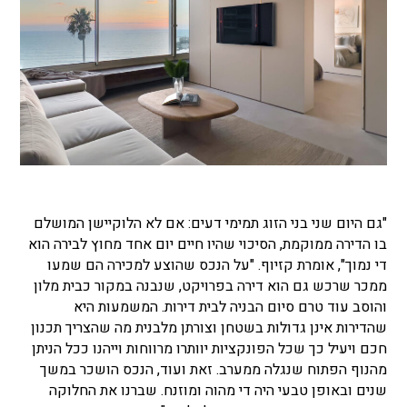
"גם היום שני בני הזוג תמימי דעים: אם לא הלוקיישן המושלם
בו הדירה ממוקמת, הסיכוי שהיו חיים יום אחד מחוץ לבירה הוא
די נמוך", אומרת קזיוף. "על הנכס שהוצע למכירה הם שמעו
ממכר שרכש גם הוא דירה בפרויקט, שנבנה במקור כבית מלון
והוסב עוד טרם סיום הבניה לבית דירות. המשמעות היא
שהדירות אינן גדולות בשטחן וצורתן מלבנית מה שהצריך תכנון
חכם ויעיל כך שכל הפונקציות יוותרו מרווחות וייהנו ככל הניתן
מהנוף הפתוח שנגלה ממערב. זאת ועוד, הנכס הושכר במשך
שנים ובאופן טבעי היה די מהוה ומוזנח. שברנו את החלוקה