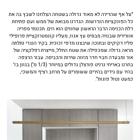
"על אף שהדירה לא מאוד גדולה בשטחה הצלחנו לשבץ בה את
כל הפונקציות הנדרשות. הגדרנו מבואת של ממש ועם פתיחת
דלת הכניסה הדבר הראשון שחווים הוא הים. תכננתי ספריה
אוורירית שבנויה מבסיס עץ אגוז, מעליו קונסטרוקציית פרופילי
פליז דקיקים ובתוכה שיבצנו מדפי זכוכית. בקיר הנגדי נתלתה
מראה גדולה שמכפילה את שטח החלל, מייצרת רפלקציה של
אור ומבעדה חבוי חדר מזווה שירות והכביסה. עבור הרצפה
בחרנו באריחי גרניט פורצלן גדולים במיוחד (1/3 מ') בגוון בז'
בהיר עם גידים בהירים ששומרים על מרחב רציף והמשכי,
כמעט נטול פוגות".