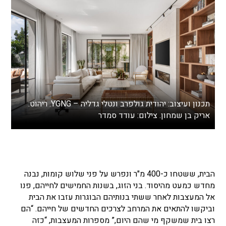
תכנון ועיצוב: יהודית גולפרב ונטלי גדליה – YGNG. ריהוט:
אריק בן שמחון. צילום: עודד סמדר
הבית, ששטחו כ-400 מ"ר ונפרש על פני שלוש קומות, נבנה
מחדש כמעט מהיסוד. בני הזוג, בשנות החמישים לחייהם, פנו
אל המעצבות לאחר ששתי בנותיהם הבוגרות עזבו את הבית
וביקשו להתאים את המרחב לצרכים החדשים של חייהם. “הם
רצו בית שמשקף מי שהם היום,” מספרות המעצבות, “כזה