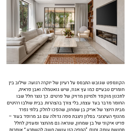
הקונספט שגובש התבסס על רעיון של יוקרה רגועה: שילוב בין
חומרים טבעיים כמו עץ אגוז, שיש גואטמלה ואבן פראית,
לתכנון מוקפד ולמינון מדויק של פרטים. כך נוצר חלל שבו
החומר מדבר בעד עצמו, בלי צורך בהצהרות. בבית שולבו רהיטים
מבית היוצר של אריק בן שמחון, שהפכו לחלק בלתי נפרד
מהנוף העיצובי. בסלון ניצבת ספה גדולה עם גב מרופד בעור
–
פריט איקוני של בן שמחון, שנראה גם מהחצר ומעניק לחלל
תחושת עומק וחום. “הספה הזו עושה חשק להשתרע,” אומרות