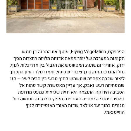
הפרויקט, Flying Vegetation, עוטף את המבנה בן חמש
הקומות במערכת של יותר ממאה אדניות תלויות היוצרות מסך
ירוק, אוורירי ומשתנה, המטשטש את הגבול בין אדריכלות לנוף.
מול המגרש ממוקם גן ציבורי שכונתי, וממנו נולד רעיון התכנון:
ליצור שכבת צמחייה שתשמש כחיץ טבעי בין הבית לעיר – כזו
שמפחיתה רעש ואבק, אך עדיין מאפשרת קשר פתוח אל
הסביבה הירוקה. התוצאה היא חזית שנראית כמעט מרחפת
באוויר. עמודי הצמחייה האנכיים מעניקים למבנה תחושה של
מגורים בתוך יער או לצד שדות האורז האופייניים לנוף
הווייטנאמי.