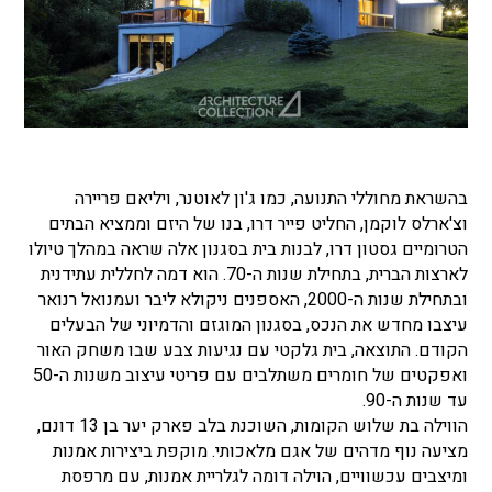
בהשראת מחוללי התנועה, כמו ג'ון לאוטנר, ויליאם פריירה
וצ'ארלס לוקמן, החליט פייר דרו, בנו של היזם וממציא הבתים
הטרומיים גסטון דרו, לבנות בית בסגנון אלה שראה במהלך טיולו
לארצות הברית, בתחילת שנות ה-70. הוא דמה לחללית עתידנית
ובתחילת שנות ה-2000, האספנים ניקולא ליבר ועמנואל רנואר
עיצבו מחדש את הנכס, בסגנון המוגזם והדמיוני של הבעלים
הקודם. התוצאה, בית גלקטי עם נגיעות צבע שבו משחק האור
ואפקטים של חומרים משתלבים עם פריטי עיצוב משנות ה-50
עד שנות ה-90.
הווילה בת שלוש הקומות, השוכנת בלב פארק יער בן 13 דונם,
מציעה נוף מדהים של אגם מלאכותי. מוקפת ביצירות אמנות
ומיצבים עכשוויים, הוילה דומה לגלריית אמנות, עם מרפסת