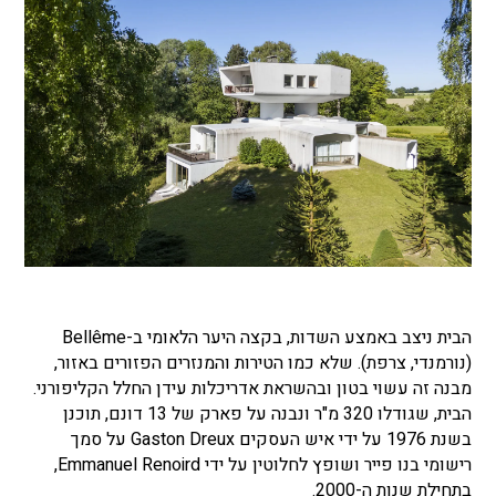
הבית ניצב באמצע השדות, בקצה היער הלאומי ב-Bellême
(נורמנדי, צרפת). שלא כמו הטירות והמנזרים הפזורים באזור,
מבנה זה עשוי בטון ובהשראת אדריכלות עידן החלל הקליפורני.
הבית, שגודלו 320 מ"ר ונבנה על פארק של 13 דונם, תוכנן
בשנת 1976 על ידי איש העסקים Gaston Dreux על סמך
רישומי בנו פייר ושופץ לחלוטין על ידי Emmanuel Renoird,
בתחילת שנות ה-2000.