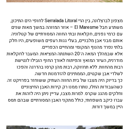
מצפון לברצלונה, בין הרי Serralada Litoral לחופי הים התיכון,
משתרע חבל El Maresme – אזור המזוהה במשך מאות שנים
עם כרמי גפנים, חקלאות ובתי החווה המסורתיים של קטלוניה.
אותם מבני אבן מלבניים, בעלי גגות רעפים משופעים, היו חלק
בלתי נפרד מהנוף המקומי ומהחיים הכפריים.
אלא שבמהלך המאה ה־20 השתנתה המציאות. המעבר לחקלאות
מודרנית, העיור המואץ והפיתוח לאורך החוף הובילו לנטישת
רבות מהחוות. ללא תחזוקה, רבות מהן קרסו בהדרגה והפכו
לשלדי אבן שקטים, הממתינים להזדמנות חדשה.
כך בדיוק היה מצבו של בית החווה העתיק ששוחזר בפרויקט זה.
כשהעבודות החלו, נותרו ממנו רק קירות האבן החיצוניים
וחלקים מהגג שקרס. למרות מצבו, עדיין ניתן היה לזהות את
עברו כיקב משפחתי, כולל מתקני האבן המסורתיים שבהם תסס
היין במשך דורות.