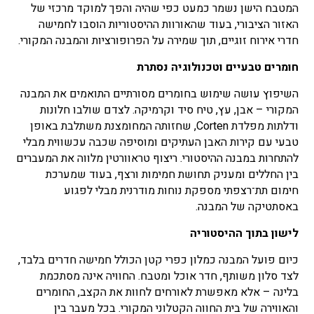
המטבח הישן נשמר כמעט כפי שהיה והפך למוקד מרכזי של
האזור הציבורי, בעוד שהאורוות ההיסטוריות הוסבו לחמישה
חדרי אירוח זוגיים, תוך שמירה על הפרופורציות והמבנה המקורי.
חומרים טבעיים וטכנולוגיה נסתרת
השיפוץ עושה שימוש בחומרים מסורתיים התואמים את המבנה
המקורי – אבן, עץ, טיח סיד וקרמיקה. לצדם שולבו חלונות
ודלתות מפלדת Corten, שחזותה המחומצנת משתלבת באופן
טבעי עם קירות האבן העתיקים ומוסיפה שכבה עכשווית מבלי
להתחרות במבנה ההיסטורי. ריצוף טראוורטין מלווה את המעברים
בין החללים ומעניק תחושת חמימות ורצף, בעוד שמערכת
חימום תת־רצפתי מספקת נוחות מודרנית מבלי לפגוע
באסתטיקה של המבנה.
לישון בתוך ההיסטוריה
כיום פועל המבנה כמלון כפרי קטן הכולל חמישה חדרים בלבד,
לצד סלון משותף, חדר אוכל ומטבח. החוויה אינה מסתכמת
בלינה – אלא מאפשרת לאורחים לחוות את הקצב, החומרים
והאווירה של בית החווה הקטלוני המקורי. בכל מעבר בין