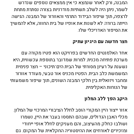
המבנה, ורק לאחר שנמצא כי אין ממצאים נוספים שנדרש
לשמר, ניתן היה לשלב תשתיות מודרניות בצורה נסתרת מתחת
לרצפה, תוך שיפור הבידוד התרמי והאוורור של המבנה. הגישה
הייתה ברורה: לא לשנות את אופיו של בית החווה, אלא להמשיך
את הסיפור האדריכלי שלו.
חצר חדשה עם היגיון עתיק
אחד האלמנטים החדשים בפרויקט הוא פטיו מקורה עם
מערכת פתיחה מכנית. למרות שמדובר בתוספת עכשווית, היא
נשענת על רעיון מסורתי של הבית הים־תיכוני – חצר פנימית
המשמשת כלב הבית. הפטיו מכניס אור טבעי, מעודד אוורור
ומחבר ויזואלית בין חלקי המבנה השונים, תוך שיפור משמעותי
של הנוחות האקלימית.
היקב הפך ללב המלון
אזור ייצור היין המקורי הוסב לחלל הציבורי המרכזי של המלון.
מכלי האבן הגדולים, שבהם התססו בעבר את היין, נשמרו
ושולבו כחלק מהעיצוב, והם מעניקים לחלל אופי ייחודי
ומזכירים לאורחים את ההיסטוריה החקלאית של המקום. גם