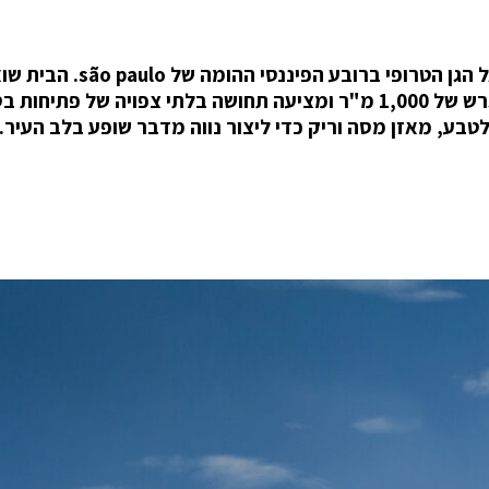
בית הבטון המונוליטי 3M של סטודיו MK27, נפרש אל הגן הטרופי ברוב
שמו מהכניסה ברוחב שלושה מטרים, הנפרשת למגרש של 1,000 מ"ר ומציעה תחושה בלתי צפויה של פת
לטבע, מאזן מסה וריק כדי ליצור נווה מדבר שופע בלב העיר.