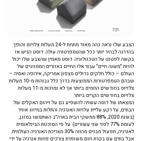
הצבע שלו נראה כהה מאוד מתחת ל-24 מעלות צלזיוס והופך
בהדרגה לבהיר יותר ככל שהטמפרטורה עולה. דוסט הגיש אז
בקשה לפטנט על הטכנולוגיה. דוסט מאמין שהצבע שלו יכול
להיות "משנה חיים" עבור אלו החיים באזורים הממוזגים של
העולם – כולל חלקים גדולים מצפון אמריקה, אירופה ואסיה –
שבהם הטמפרטורות הממוצעות בדרך כלל גבוהות מ-10 מעלות
צלזיוס בחודשים החמים ביותר אך לא נמוכות מ-11 מעלות
צלזיוס בחודשים הקרים ביותר.
המצאתו של דוסה עשויה להשפיע גם על זיהום האקלים של
הבתים, על רקע עליית עלויות האנרגיה והתלות במיזוג אוויר
(בשנת 2020, 88% ממשקי הבית בארה"ב השתמשו במזגן,
לעומת 77% לפני שני עשורים). על פי הסוכנות הבינלאומית
לאנרגיה, תפעול מבנים מהווה 30% מצריכת האנרגיה העולמית.
אבל בתים עם בקרת חום משופרת צורכים פחות אנרגיה על ידי