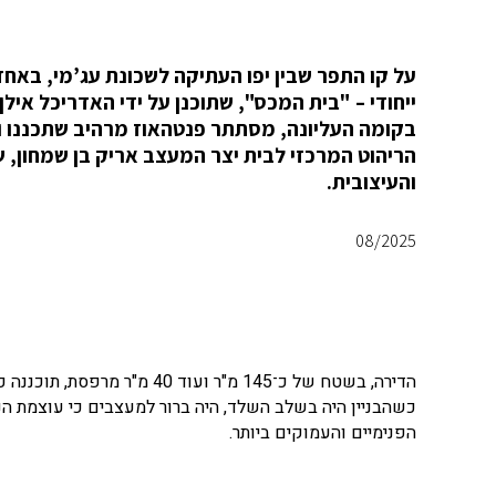
על קו התפר שבין יפו העתיקה לשכונת עג’מי, באחד
ייחודי – "בית המכס", שתוכנן על ידי האדריכל אילן
בקומה העליונה, מסתתר פנטהאוז מרהיב שתכננו ועי
הריהוט המרכזי לבית יצר המעצב אריק בן שמחון,
והעיצובית.
08/2025
הדירה, בשטח של כ־145 מ"ר ו
כשהבניין היה בשלב השלד, היה ברור למעצבים כי עוצמת הנ
הפנימיים והעמוקים ביותר.