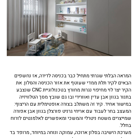
המראה הבלתי שגרתי מתחיל כבר בכניסה לדירה, אז נחשפים
הבאים לקיר תלת ממדי שעוטף את אזור הכניסה והסלון. את
הקיר יצר לוי מחיפוי נגרות מחורץ בטכנולוגיית CNC שנצבע
בתנור בגוון אבן עדין ואוורירי ובו גם שובץ מסך הטלוויזיה
במישור אחיד. קיר זה משתלב בצורה אופטימלית עם הריצוף:
המעצב בחר לעבוד עם אריחי גרניט פורצלן בגוון אבן אפורה
שמייצרים משטח ניטרלי והמשכי ומאפשרים לאלמנטים לזרוח
בחלל.
מערכת הישיבה בסלון ארוכה, עמוקה ונוחה במיוחד, מרופד בד