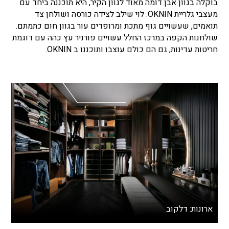
בוקלה בגוון אבן דומה מאוד לגוון הקיר, היא תוכננה ביחד עם
מעצבי גלריית OKNIN. לוי שילב לצידה כורסה ושולחן צד
תואמים, שעשויים גוף מתכת ומרופדים עור בגוון חום כתמתם.
שולחנות הקפה במרכז החלל עשויים פורניר עץ כהה עם דוגמת
חריטות עדינות, גם הם כולם עוצבו ותוכננו ב OKNIN.
ארונות: דלקוב