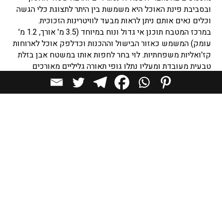
ובסביבת פינת האוכל היא משמשת בין היתר לתצוגת כלי הגשה
וכלים נאים אותם ניתן לראות מבעד לוויטרינות הזכוכית.
במרכז המטבח תוכנן אי גדול ונוח במיוחד (3.5 מ' אורך, 1.2 מ'
עומק) המשמש כאזור הבישול וההכנות וכדלפק אוכל לארוחות
קז'ואליות משפחתיות. לוי בחר לחפות אותו במשטח אבן בזלת
טבעית מעובדת ומעליו נתלו גופי תאורה גליליים מאורכים
בגבהים שונים ובצבעוניות שנעה משחור ועד זהב. בניצב
ליחידת הנגרות נמצא קיר מראות מבעדו נסתרים לוחות
התקשורת והחשמל: "יצרתי קיר מראה אפורה שפרט להיבט
הפרקטי של הסתרת האלמנטים, הוא מייצר גם אשליית אין-סוף
במרחב ובנוסף משקף גם את רפלקציית של אור שחודר מבעד
לפתחים ומאיר באופן טבעי את החלל הציבורי כולו". מסביר לוי.