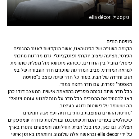
טקסטיל: ella décor
סוויטת הורים
הקומה השנייה של הפנטהאוז, אשר מוקדשת לאזור המגורים
הפרטי, מציעה עיצוב יוקרתי ופונקציונלי. גרם מדרגות מתכתי
פיסולי מוביל בין החדרים, כשהוא מתנשא מול מעלית שתורמת
למראה המודרני. סביב המדרגות שוכנים חדר העבודה של בני
הזוג וחדרה של הבת, בעוד כל חדר שינה עוצב כ"סוויטת
מאסטר" נפרדת, עם חדר רחצה צמוד.
בכל חדר שינה נבנתה ספרייה בהתאמה אישית. המעצב דודו כהן
דאג להסתיר את המסכים בכל חדר על מנת למנוע עומס ויזואלי
מה ששומר על פשטות ורוגע בעיצוב.
"סוויטת ההורים מעוצבת בגווני ברונזה ועץ אגוז חמימים
ששולטים בפריטי הנגרות שתוכננו ובווילונות פודרה שמספקים
הצללה. גם כאן, כמו בכל הבית, הווילונות והמצעים נתפרו בארץ
על ידי ella decor ובראשה אלה שלומוב והותאמו באופן אישי