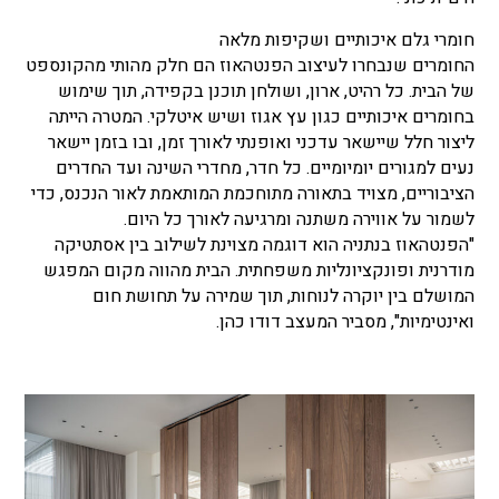
חומרי גלם איכותיים ושקיפות מלאה
החומרים שנבחרו לעיצוב הפנטהאוז הם חלק מהותי מהקונספט
של הבית. כל רהיט, ארון, ושולחן תוכנן בקפידה, תוך שימוש
בחומרים איכותיים כגון עץ אגוז ושיש איטלקי. המטרה הייתה
ליצור חלל שיישאר עדכני ואופנתי לאורך זמן, ובו בזמן יישאר
נעים למגורים יומיומיים. כל חדר, מחדרי השינה ועד החדרים
הציבוריים, מצויד בתאורה מתוחכמת המותאמת לאור הנכנס, כדי
לשמור על אווירה משתנה ומרגיעה לאורך כל היום.
"הפנטהאוז בנתניה הוא דוגמה מצוינת לשילוב בין אסתטיקה
מודרנית ופונקציונליות משפחתית. הבית מהווה מקום המפגש
המושלם בין יוקרה לנוחות, תוך שמירה על תחושת חום
ואינטימיות", מסביר המעצב דודו כהן.