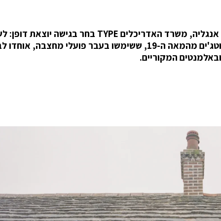
בפרויקט Purbeck Cottage שעל חוף היורה בדרום אנגליה, משרד האדריכלים TYPE בחר בגישה יו
לתקן ולהתאים במקום להרוס ולבנות מחדש. שני קוטג'ים מהמאה ה-19, ששימשו בעבר פועלי מחצבה, אוח