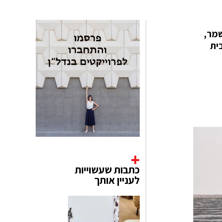
צאת דופן: לשמר,
דו לבית
כתבות שעשוייות
לעניין אותך