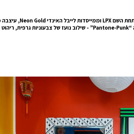
המוזיקאית העצמאית Lizzy Plapinger, המופיעה תחת השם LPX וממי
את דירת הרכבת שלה בברוקלין בסגנון שהיא מכנה “Pantone-Punk” - שילוב נועז של צבעוניות גרפית, ריהו