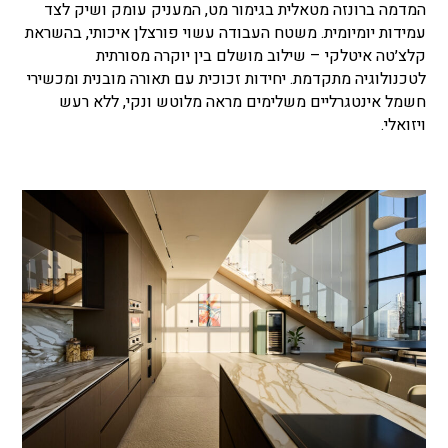
המדמה ברונזה מטאלית בגימור מט, המעניק עומק ושיק לצד
עמידות יומיומית. משטח העבודה עשוי פורצלן איכותי, בהשראת
קלצ׳טה איטלקי
–
שילוב מושלם בין יוקרה מסורתית
לטכנולוגיה מתקדמת. יחידות זכוכית עם תאורה מובנית ומכשירי
חשמל אינטגרליים משלימים מראה מלוטש ונקי, ללא רעש
ויזואלי.