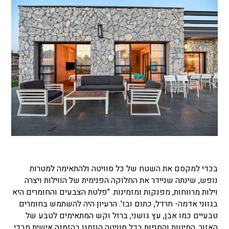
בכדי למקסם את השטח של כל סוויטה ולהתאימה למטרות
נופש, שינתה שניידר את החלוקה הפנימית של הווילות ויצרה
וילות מרווחות, מפנקות ומזמינות. "פלטת הצבעים והחומרים היא
בגווני אדמה- חרדל, כתום ובז'. הרעיון היה להשתמש בחומרים
טבעיים כמו אבן, עץ גושני, ברזל וקש המתאימים לטבע של
האזור. המיטות והספות בכל סוויטה הוזמנו בהזמנה אישית מבדי