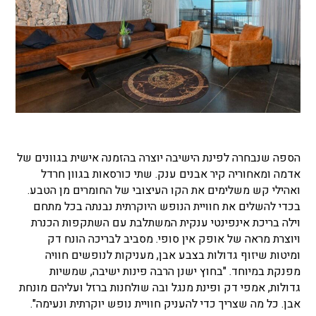
הספה שנבחרה לפינת הישיבה יוצרה בהזמנה אישית בגוונים של
אדמה ומאחוריה קיר אבנים ענק. שתי כורסאות בגוון חרדל
ואהילי קש משלימים את הקו העיצובי של החומרים מן הטבע.
בכדי להשלים את חוויית הנופש היוקרתית נבנתה בכל מתחם
וילה בריכת אינפינטי ענקית המשתלבת עם השתקפות הכנרת
ויוצרת מראה של אופק אין סופי. מסביב לבריכה הונח דק
ומיטות שיזוף גדולות בצבע אבן, מעניקות לנופשים חוויה
מפנקת במיוחד. "בחוץ ישנן הרבה פינות ישיבה, שמשיות
גדולות, אמפי דק ופינת מנגל ובה שולחנות ברזל ועליהם מונחת
אבן. כל מה שצריך כדי להעניק חוויית נופש יוקרתית ונעימה".