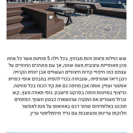
שש הוילות נראות זהות מבחוץ, בכל וילה 5 סוויטת אשר כל אחת
מהן מאופיינת עיצובית מעט שונה, אך עם מוטיבים החוזרים על
עצמם כמו חיפויי קירות חיצוניים העשויים אבן יוונית הקרויה
רנגן דיאז אמורפית-, שנבחרה בכדי להפיח במבנים אופי כפרית
אותנטי ועניין. אותה אבן מחפה גם את קיר הכוח בכל סוויטה.
הריצוף בסויטות חופה בפרקט פישבון. גופי תאורה מעץ, קש
וברזל מעטרים את התקרה שהושארה כבטון חשוף. הפתחים
תוכננו באלומיניום שחור דגם באוהאוס על מנת לאפשר
חלוקות עדינות ומעוצבות עם גריד מינימליסטי עדין.