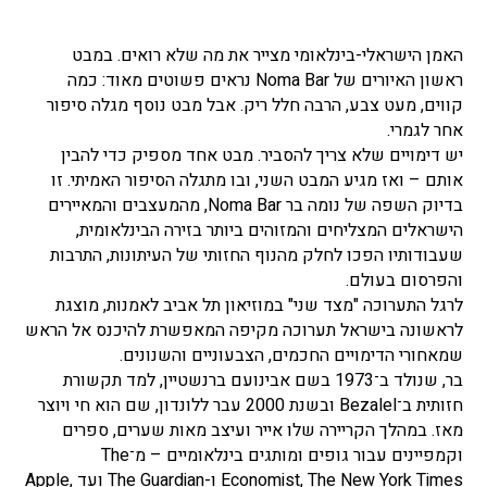
האמן הישראלי-בינלאומי מצייר את מה שלא רואים. במבט
ראשון האיורים של Noma Bar נראים פשוטים מאוד: כמה
קווים, מעט צבע, הרבה חלל ריק. אבל מבט נוסף מגלה סיפור
אחר לגמרי.
יש דימויים שלא צריך להסביר. מבט אחד מספיק כדי להבין
אותם – ואז מגיע המבט השני, ובו מתגלה הסיפור האמיתי. זו
בדיוק השפה של נומה בר Noma Bar, מהמעצבים והמאיירים
הישראלים המצליחים והמזוהים ביותר בזירה הבינלאומית,
שעבודותיו הפכו לחלק מהנוף החזותי של העיתונות, התרבות
והפרסום בעולם.
לרגל התערוכה "מצד שני" במוזיאון תל אביב לאמנות, מוצגת
לראשונה בישראל תערוכה מקיפה המאפשרת להיכנס אל הראש
שמאחורי הדימויים החכמים, הצבעוניים והשנונים.
בר, שנולד ב־1973 בשם אבינועם ברנשטיין, למד תקשורת
חזותית ב־Bezalel ובשנת 2000 עבר ללונדון, שם הוא חי ויוצר
מאז. במהלך הקריירה שלו אייר ועיצב מאות שערים, ספרים
וקמפיינים עבור גופים ומותגים בינלאומיים – מ־The
Economist, The New York Times ו-The Guardian ועד Apple,