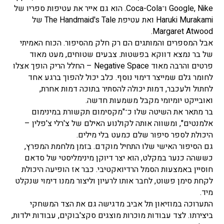
Google, Nike ו־Coca-Cola. הוא גם אייר את עטיפות ספריו של
Haruki Murakami ואת עטיפת The Handmaid's Tale של
Margaret Atwood.
אבל המספרים והמותגים הם רק חלק מהסיפור. הכוח האמיתי
של בר נמצא דווקא בפשטות. צבעים שטוחים, מעט מאוד
פרטים והרבה מאוד Negative Space – החלל הריק הופך אצלו
לחומר גלם שמייצר דימוי נוסף. כלב יכול להפוך ברגע אחד
לחתול ולעכבר, דמות יכולה להסתיר בתוכה דמות אחרת,
ואובייקט יומיומי מקבל משמעות חדשה.
בר מתאר את השיטה שלו כ־"מקסימום תקשורת במינימום
אלמנטים", ומשווה אותה לקולנוע האילם של צ'רלי צ'פלין –
היכולת לספר סיפור שלם כמעט בלי מילים.
גם הסיפור האישי שלו התחיל מוקדם. בזמן מלחמת המפרץ,
כששהה כנער במקלט, הוא יצר דיוקן מינימליסטי של סדאם
חוסיין באמצעות הסמל הרדיואקטיבי. כבר אז הופיעה היכולת
לקחת סימן פשוט, לחבר אותו לרעיון וליצור ממנו דימוי שנקלט
מיד.
התערוכה במוזיאון תל אביב מדגישה גם את הצד המשחקי
ביצירתו. לצד עבודות מוכרות מוצגים סקצ'בוקים, עבודות ילדות,