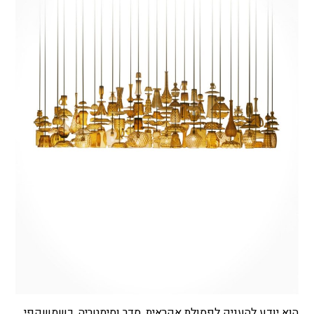
הוא יודע להעניק לפסולת אקראית, סדר וסימטריה, כשמשקפי