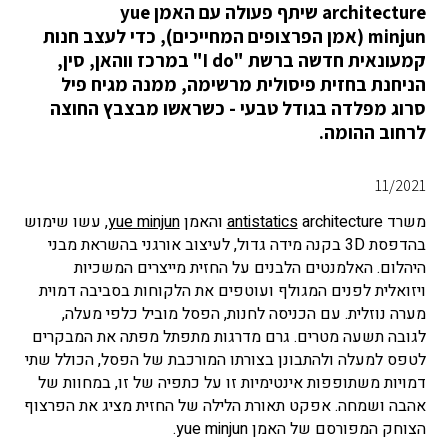
architecture שיתף פעולה עם האמן yue
minjun (אמן הפרצופים המחייכים), כדי לעצב חנות
קמעונאית חדשה ברשת "I do" במרכז ווהאן, סין,
הניחנת בחזית פיסולית מרשימה, ממנה מגיח פיל
סרוג מפלדה בגודל טבעי - כשראשו מבצבץ החוצה
לרחוב ההומה.
11/2021
משרד
architecture והאמן
antistatics
yue minjun
, עשו שימוש
בהדפסת 3D בקנה מידה גדול, לעיצוב אורגני בהשראת מבני
היהלום. האלמנטים הלבנים על החזית מייצרים המשכיות
ויזואלית לפנים המגולף ועוטפים את הלקוחות בסביבה דמוית
מערה נוזלית. עם הכניסה לחנות, הפסל מוביל כלפי מעלה,
לגובה תשעה מטרים. גרם מדרגות מתפתל מפתה את המבקרים
לטפס למעלה ולהתבונן בצורתו המורכבת של הפסל, הכולל שתי
דמויות משתופפות אינטימיות זו על כתפיה של זו, במחוות של
אהבה ושמחה. אפקט תאורת הלילה של החזית מציג את הפרצוף
הצוחק המפורסם של האמן yue minjun.