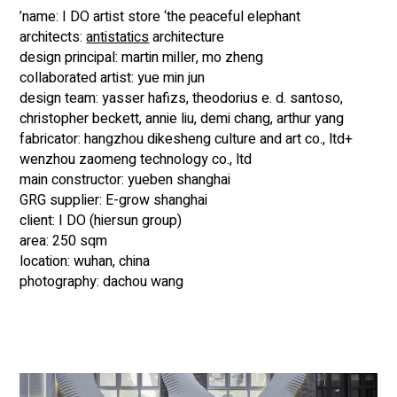
name: I DO artist store ‘the peaceful elephant’
architects:
antistatics
architecture
design principal: martin miller, mo zheng
collaborated artist: yue min jun
design team: yasser hafizs, theodorius e. d. santoso,
christopher beckett, annie liu, demi chang, arthur yang
fabricator: hangzhou dikesheng culture and art co., ltd+
wenzhou zaomeng technology co., ltd
main constructor: yueben shanghai
GRG supplier: E-grow shanghai
client: I DO (hiersun group)
area: 250 sqm
location: wuhan, china
photography: dachou wang