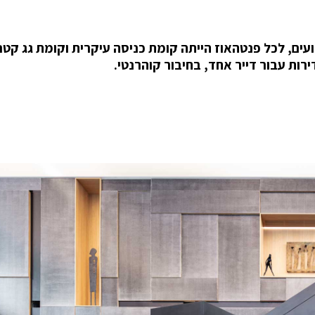
של דירת פאר בת כ- 700 מטרים רבועים, לכל פנטהאוז הייתה קומת כניסה עיקרית וקומת גג 
ות עבור דייר אחד, בחיבור קוהרנטי.