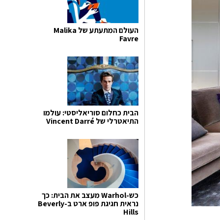
העולם המתעתע של Malika
Favre
הבית כחלום סוריאליסטי: עולמו
התיאטרלי של Vincent Darré
כש-Warhol מעצב את הבית: כך
נראית חגיגת פופ ארט ב-Beverly
Hills