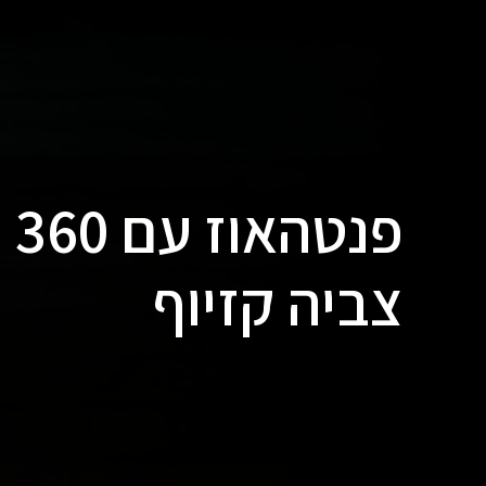
פנ
צביה קזיוף