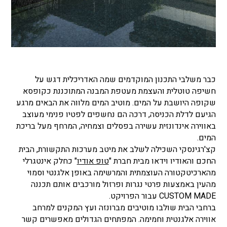
כבר משלבי התכנון המוקדמים שמה האדריכלית דגש על
חשיפה טוטלית והעצמת מעטפת המבנה המתוכננת כקופסא
שקופה היושבת על המים. מוטיב המים מלווה את הבאים מרגע
הגיעם לדלת הכניסה, דרכה הם נחשפים לפטיו פנימי מעוצב
באווירה אינדונזית עשירה בפסלים וצמחיה, המרחף מעל בריכת
המים.
קצ'רגינסקי השכילה לשלב את מיטב מערכות התקשורת, הבית
החכם והאודיו וידאו מבית חברת "
טופ אודיו
" כחלק אינטגרלי
מהארכיטקטורה העוצמתית והמרשימה באופן אלגנטי וסמוי
מהעין באמצעות פרטי נגרות ופרזול מורכבים אותם תכננה
CUSTOM MADE עבור הפרויקט.
ברחבי הבית שולבו מוטיבים מברונזה ועץ המקנים למרחב
אווירה אלגנטית וחמימה. המפתחים הגדולים מאפשרים קשר