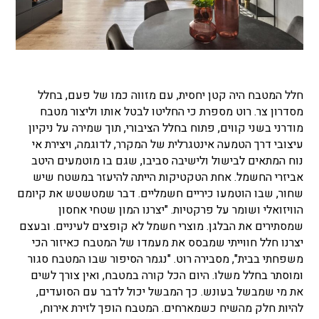
חלל המטבח היה קטן יחסית, עם מזווה כמו של פעם, בחלל
מסדרון צר. רוט מספרת כי החליטו לבטל אותו וליצור מטבח
מודרני בשני קווים, פתוח בחלל הציבורי, תוך שמירה על ניקיון
עיצובי דרך הטמעה אינטגרלית של המקרר, לדוגמה, ויצירת אי
נוח המתאים לבישול ולישיבה סביבו, שגם בו מוטמעים היטב
אביזרי החשמל. אחת הטקטיקות הייתה להיעזר במשטח שיש
שחור, שבו הוטמעו כיריים חשמליים. דבר שמטשטש את קיומם
הוויזואלי ושומר על פרקטיות. "יצרנו המון שטחי אחסון
שמסתירים את הבלגן. מוצרי חשמל לא קופצים לעיניים. ובעצם
יצרנו חלל חווייתי שמבסס את מעמדו של המטבח כאיזור הכי
משפחתי בבית", מסבירה רוט. "נגמר הסיפור שבו המטבח סגור
ומוסתר בחלל משלו. היום הכל קורה במטבח, ואין צורך לשים
את מי שמבשל בעונש. כך המבשל יכול לדבר עם הסועדים,
להיות חלק מהשיח כשמארחים. המטבח הופך לזירת אירוח,