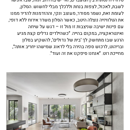
טלוויזיה נסתרת בין המעברים, ואי ישיבה רחב ונוח, שבו אפשר
לשבת, לאכול, לצפות בנחת וללכלך מבלי לחשוש. הסלון,
לעומת זאת, נשמר מסודר, מעוצב ונקי, וההזדמנות להדיר ממנו
את הטלוויזיה נוצלה היטב, כאשר הסלון משדר אירוח ללא דופי,
עם פינות ישיבה שניצבות זו מול זו – דגש על שיחה
ואינטראקציה, במקום בהייה. "כשהילדים גדלים קצת מגיע
הרגע שבו מתחשק לך 'בית של גדולים', להשקיע בסלון
ובריהוט, לרכוש ספה בהירה בלי לדאוג שמישהו יחריב אותה",
מחייכת רוט. "אנחנו סיפקנו את זה ועוד".