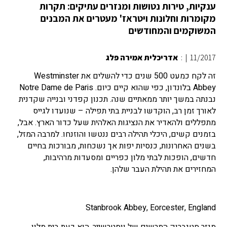
ענקיות, טירות נטושות ומנזרים עתיקים: תקרות
מקומרות וחלונות ויטראז' מעטרים את המבנים
המשוקמים והמחודשים
11/2017
|
:
אדריכלית אמירה פלג
זה לקח כמעט 500 שנים כדי להשלים את Westminster
Abbey בלונדון, כפי שהוא קיים כיום. Notre Dame de Paris
נבנתה במשך יותר ממאתיים שנה. תכנון קפדני ובנייה שקדנית
לאורך זמן רב, הוקדשו לבניית בתי תפילה – שנועדו לגייס
מתפללים ולהאדיר את הנציגות האלהית שעל כדור הארץ. אבל,
בזמנים קשים, היכלי תהילה רבים ננטשו והוזנחו. למרבה המזל,
בשנים האחרונות, כנסיות יפות אך נשכחות, מבורכות בחיים
חדשים, הופכות לבתי מלון כפריים ומסעדות מרהיבות,
המחזירים את תהילת העבר שלהן.
Stanbrook Abbey, Eorcester, England
מנזר סטנברוק המרשים של ווסטרשייר, הוא כעת בית מלון