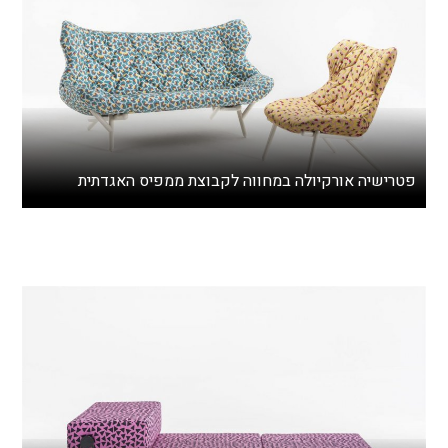
פטרישיה אורקיולה במחווה לקבוצת ממפיס האגדתית