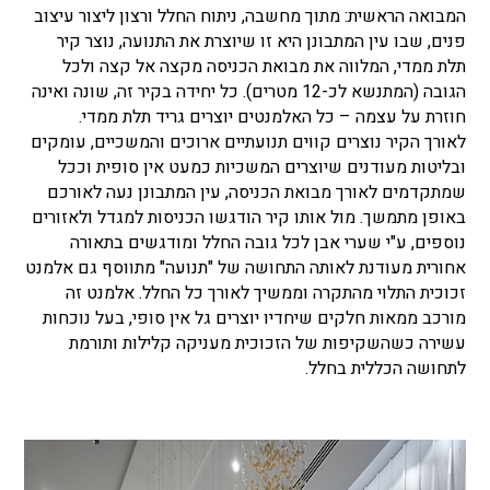
המבואה הראשית: מתוך מחשבה, ניתוח החלל ורצון ליצור עיצוב
פנים, שבו עין המתבונן היא זו שיוצרת את התנועה, נוצר קיר
תלת ממדי, המלווה את מבואת הכניסה מקצה אל קצה ולכל
הגובה (המתנשא לכ-12 מטרים). כל יחידה בקיר זה, שונה ואינה
חוזרת על עצמה – כל האלמנטים יוצרים גריד תלת ממדי.
לאורך הקיר נוצרים קווים תנועתיים ארוכים והמשכיים, עומקים
ובליטות מעודנים שיוצרים המשכיות כמעט אין סופית וככל
שמתקדמים לאורך מבואת הכניסה, עין המתבונן נעה לאורכם
באופן מתמשך. מול אותו קיר הודגשו הכניסות למגדל ולאזורים
נוספים, ע"י שערי אבן לכל גובה החלל ומודגשים בתאורה
אחורית מעודנת לאותה התחושה של "תנועה" מתווסף גם אלמנט
זכוכית התלוי מהתקרה וממשיך לאורך כל החלל. אלמנט זה
מורכב ממאות חלקים שיחדיו יוצרים גל אין סופי, בעל נוכחות
עשירה כשהשקיפות של הזכוכית מעניקה קלילות ותורמת
לתחושה הכללית בחלל.