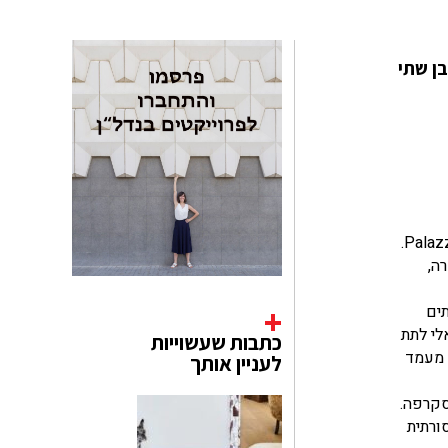
Carl, שיפצו מבנה קטן בן שתי
, נמצא מרחק של שניות אחדות מ- Campo Santa Maria Formosa, משקיף על התעלה ועל Palazzo-Museo Grimani.
ה,
יתים
לי לתת
כתבות שעשוייות
הוא תופס מעמד
לעניין אותך
ה מ-Fondazione Querini Stampalia, של קרלו סקרפה.
ורתית