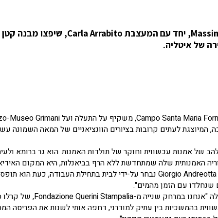
האדריכל האיטלקי מסטודיו Massimo Adario Architetto, יחד עם המעצבת a Arrabito
ה של איטליה.
 המיוצגת לעתים קרובות בציורים הוונציאניים של המאה השמונה עשר
M, הוא בנוסף גם אספן נלהב של אמנות עכשווית וחוקר של תולדות האמנות. הוא גר ברומא ולע
וריה האמנותית שלה שמתחדשת ללא הרף בביאנלות, היא המקום האידיא
מקום לאהבה שלי לאמנות. פסל הברונזה 'מדוזה' מאת Giorgio Andreotta Calò נבחר על-ידי לבית בתחילת העבודה, כעת 
ם שנחלדו עם הזמן מהמים".
האדריכל מסביר וקולו נקטע משירתם של הגונדוליריות בתעלה "אנחנו במרחק שניי
ווית בהמשכיות בין עתיק למודרני, דחפה אותי לשנות את הפריסה המס