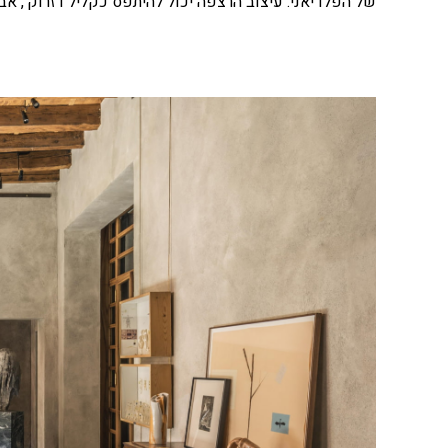
של הפלדיאני. עיצוב הרצפה יכול להיתפס כקליל ו'זרוק', אב