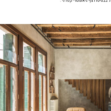
ל בבסיסו רצף גיאומטרי קפדני".