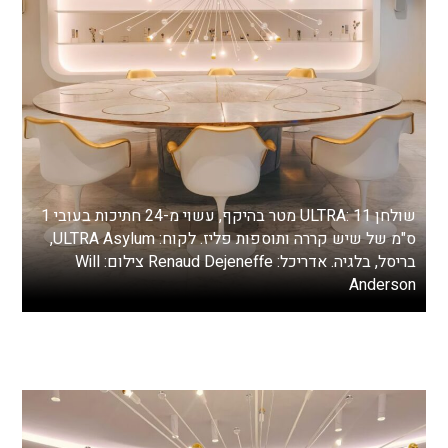
שולחן ULTRA: 11 מטר בהיקף, עשוי מ-24 חתיכות בעובי 1
ס"מ של שיש קררה ותוספות פליז. לקוח: ULTRA Asylum,
בריסל, בלגיה. אדריכל: Renaud Dejeneffe צילום: Will
Anderson