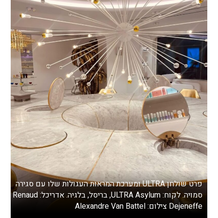
פרט שולחן ULTRA ומערכת המראות העגולות שלו עם סגירה
סמויה. לקוח: ULTRA Asylum, בריסל, בלגיה. אדריכל: Renaud
Dejeneffe צילום: Alexandre Van Battel