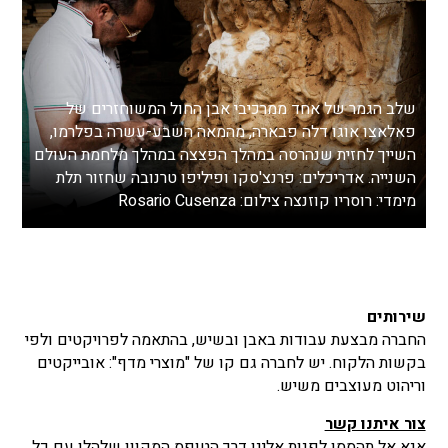
שלב הגמר של אחד ממרכיבי אבן החול המשוחזרים של
פאלאצו אוגו דלה פבארה, מהמאה השבע-עשרה בפלרמו,
השייך לחזית שנהרסה במהלך הפצצה במהלך מלחמת העולם
השנייה. אדריכלים: פרנצ'סקו ופיליפו טרנובה שחזור תלת
מימדי: רוסריו קוזנצה צילום: Rosario Cusenza
שירותים
החברה מבצעת עבודות באבן ובשיש, בהתאמה לפרויקטים ולפי
בקשות הלקוח. יש לחברה גם קו של "מוצרי מדף": אובייקטים
וריהוט מעוצבים משיש.
צור איתנו קשר
אנא אל תהססו לפנות אלינו דרך הטופס המקוון שלהלן עם כל