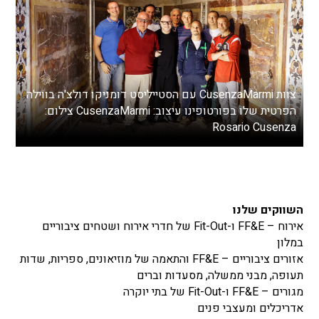
צוות CusenzaMarmi עם הסטייליסט דומניקו דולצ'ה בווילה
הפרטית שלו בפורטופינו עיצוב: CusenzaMarmi צילום:
Rosario Cusenza
השווקים שלנו
אירוח – FF&E ו-Fit-Out של חדרי אירוח ושטחים ציבוריים
במלון
אזורים ציבוריים – FF&E והתאמה של מוזיאונים, ספריות, שדות
תעופה, מבני ממשלה, מסעדות וברים
מגורים – FF&E ו-Fit-Out של בתי יוקרה
אדריכלים ומעצבי פנים