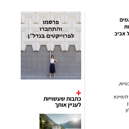
אמים
יות
ל אביב
טיות,
ם בעולם, Devon&Devon תרמה לאחרונה להפיכת
כתבות שעשוייות
Pier, של מלון
לעניין אותך
Gilles & Boi) ושל Raffles, המלון