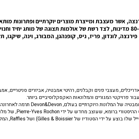
סה בפירנצה, אשר מעצבת ומייצרת מוצרים יוקרתיים ופתרונות מות
אישית לבית ולאמבטיה. לחברה סניפים בלמעלה מ-80 מדינות, לצד רשת של אולמות תצוגה של מותג יחיד וחנו
ירנצה, לונדון, פריז, ניס, קופנהגן, המבורג, וינה, שיקגו, ת
יכלים, מעצבי פנים וקבלנים, רהיטי אמבטיה, אביזרים סניטריים, אמב
 עבור פרויקטי המגורים והמלונאות האקסקלוסיביים ביותר.
לאחר שסיפקה מוצרים ופתרונות מותאמים אישית לחדרי האמבטיה של המלונות היוקרתיי
השהות של לקוחות ליחידה במינה ובלתי נשכחת, בסנט רג'יס ההיסטורי ברומא, שעוצב מחדש על ידי re-Yves Rochon
שלוסהוטל בברלין, בפטריק הלמן, מה-Ritz במדריד (שהרסטייל שלו בוצע על ידי הסטודיו של ssier