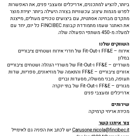
ביותר, להציע למתכננים, אדריכלים ומעצבי פנים, את האפשרות
לפרש מגמות עיצוב עכשוויות בצורה היעילה ביותר. יצירת מוצר
מתקדם מבחינה אסתטית, עם ביצועים טכניים מעולים, מייצגת
את האתגר שעמו מתמודדת קבוצת FINCIBEC כל יום, יחד עם
למעלה מ-450 משתפי הפעולה שלה.
השווקים שלנו
אירוח – FF&E ו-Fit-Out של חדרי אירוח ושטחים ציבוריים
במלון
משרדים – FF&E ו-Fit-Out של משרדי הנהלה ושטחים ציבוריים
אזורים ציבוריים – FF&E והתאמה של מוזיאונים, ספריות, שדות
תעופה, מבני ממשלה, מסעדות וברים
מגורים – FF&E ו-Fit-Out של בתי יוקרה
אדריכלים ומעצבי פנים
שירותים
מכירת אריחי קרמיקה
צור איתנו קשר
Carusone.nicola@fincibec.it
יש לכתב את הפניה גם לאימייל