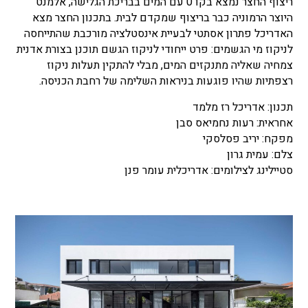
ריצוף החצר נמצא בקו 0 עם המים בבריכת הגלישה, אלמנט
היוצר הרמוניה כבר בריצוף שמקדם לבית. בתכנון החצר מצא
האדריכל פתרון אסתטי לבעיית אינסטלציה מורכבת שהתייחסה
לניקוז מי הגשמים: פרט ייחודי לניקוז הגשם תוכנן בצורת אדנית
צמחיה שאליה מתנקזים המים, מבלי להתקין תעלות ניקוז
רצפתיות שהיו פוגעות בניראות השלימה של רחבת הכניסה.
תכנון: אדריכל רז מלמד
אחראית: רעות נחמיאס סבן
מפקח: יריב פסלסקי
צלם: עמית גרון
סטיילינג לצילומים: אדריכלית עומר פנן