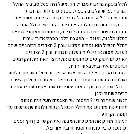
למול מעקה מדרגות מברזל דק, משל היה פסל סביבתי. החלל
המרכזי נפרש על גובה כפול, כשממנו עולות המדרגות
וממשיכות ל-2 אגפים מ-2 צדדיו בקומה העליונה. משני צידי
הקרקע נבנתה נגרות לבנה – בצידו האחד של החלל המרכזי
תוכננה סוויטת שינה הפונה לבריכה, המוסתרת מאחורי ספריית
הסלון הלבנה, ומנגד – המטבח הלבן מסתיר אזורי שירות.
החלל הכפול הוא נקודת מפגש שבין 2 הצדדים הרוחביים שהם
בפועל מסות אדריכליות בעלות נוכחות, ובין 2 הצדדים
האורכיים השקופים שחושפים את החצר האחורית והקדמית,
ושוטפים את הבית באור ואוויר.
המטבח הלבן הוא לב הבית, אזור אכילה ובישול, כשבתוך דלתות
נשלפות מסתתר משטח עבודה פעיל . בצמוד לו שולחן האירוח
הגדול שסביבו מגוון כסאות אווריריים שמדייקים את צבעוניות
הבית לשחור ולבן.
הגשר שמחבר בין 2 המסות של האגפים העליונים מנותק
מהחזיתות ומדגיש את החלל הכפול בזכות וילונות שנפרשים עד
קומת הקרקע.
הניתוק מחזק את המשכיות המבנה ואת הקשר בין חוץ ופנים.
יש משחק בין פתיחות וסגירות ובין אור וצל.