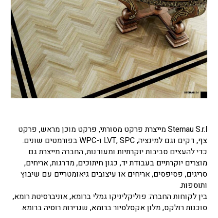
Stemau S.r.l מייצרת פרקט מסורתי, פרקט מוכן מראש, פרקט
צף, דקים וגם למינציה, LVT, SPC ו-WPC בפורמטים שונים.
כדי להעצים סביבות יוקרתיות ומעודנות, החברה מייצרת גם
מוצרים יוקרתיים בעבודת יד, כגון חיתוכים, מדרגות, אריחים,
סריגים, פסיפסים, אריחים או עיצובים גיאומטריים עם שיבוץ
ותוספות.
בין לקוחות החברה: פוליקליניקו גמלי ברומא, אוניברסיטת רומא,
סוכנות רולקס, מלון אקסלסיור ברומא, שגרירות רוסיה ברומא.