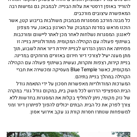
להוריד באופן דרסטי את עלות הבנייה.
לבמבוק גם גמישות רבה
המאפשרת עיצובים מורכבים.
כל מבנה מורכב ממסגרות מבמבוק משולבות בריבוע קטן, אשר
הוכנו מראש בסדנת הבמבוק של הארגון בבאגו, עיר מצפון
ליאנגון. המסגרות נשלחות לאחר מכן לאתר ליישום ומורכבות
בשיתוף פעולה עם הקהילה המקומית. מתודולוגיית בנייה זו
מפחיתה את הזמן הנדרש לבניית יחידת דיור אחת לשבוע, תוך
מתן מענה יעיל לצורכי דיור חירום באזורים מרוחקים במדינה.
בניית קירות, רצפות ותקרות, נעשית בשיתוף פעולה עם הקהילה
המקומית, כאשר Blue Temple מעסיקה ומכשירה את חברי
הקהילה במהלך בניית בתיהם.
המערכות המודולריות מאפשרות חסכון
על ידי התאמת גודל
הבית הספציפי הדרוש לכל משק בית, במקום גודל גנרי.
במקרה
של נזק מקומי, ניתן להחליף בקלות את המסגרות בחדשות ללא
צורך לפרק את כל הבית. ה
בתים יכולים להפוך לפיתרון דיור זמני
למשפחות שנותרו חסרות קורת גג עקב אירועי אסון.