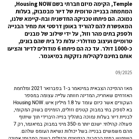
Temple, הקימה מיזם חברתי בשם Housing NOW,
המתמחה בבנייה טרומית של דיור מבמבוק, בעלות
נמוכה. הם פיתחו טכניקה החדשנית ובת-קיימא שלנו,
המאפשרת להם להוריד באופן דרסטי את מחיר הבנייה
ולספק בתים מהר וזול, על ידי שילוב של מבנים
טרומיים ועיצוב מודולרי: עלות כל בית שהם בונים,
כ-1000 דולר. עד כה הם פיתחו 6 מודולים לדיור והציעו
אותם בחינם לקהילות נזקקות במיאנמר.
09/2025
מאז ההפיכה הצבאית במינאמר ב-1 בפברואר 2021 ומלחמת
האזרחים שאחריה, המדינה חוותה עלייה עצומה במספר
העקורים אשר
כיום עומד על 1.8 מיליון איש.
Housing NOW
בא לספק בתי במבוק קטנים וזולים, הזמינים בשוק המקומי,
לבניית דיור בעלות נמוכה בתהליך בנייה היברידי תוך שיתוף
פעולה קהילתי.
ישנם יותר מ-350 מיני במבוק במיאנמר, רק 7
מהם משמשים בבנייה בשל יכולות נשיאת העומס שלהם.
השימוש במיני הבמבוק הנפוצים והזולים בשוק המקומי אמורה