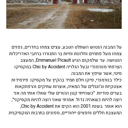
על המבנה הנטוש השתלט הטבע, עצים צמחו בחדרים, גפנים
צמחו מעל פתחים וחלונות וחיות בר התגוררו ברחבי האדריכלות
הנטושה. עד שלמקום הגיע Emmanuel Picault, המעצב
הצרפתי מנורמנדי ובעל הגלריה Chic by Accident במקסיקו
סיטי, אשר שיפץ את המבנה.
כילד בנורמנדי, פיקו חלם תמיד בהקיץ על מקסיקו: פירמידות
אצטקיות וג'ונגלים של המאיה, אוצרות עתיקים והרפתקאות
בערים סודיות. "כשהייתי קטן ההורים שלי שאלו אותי מה אני
רוצה להיות כשאהיה גדול. אמרתי שאני רוצה להיות מקסיקני",
הוא אומר. בשנת 2001 הוא הקים את Chic by Accident,
המעצבת חללים וחפצים ייחודיים, ספוגים בתרבות המקסיקנית.