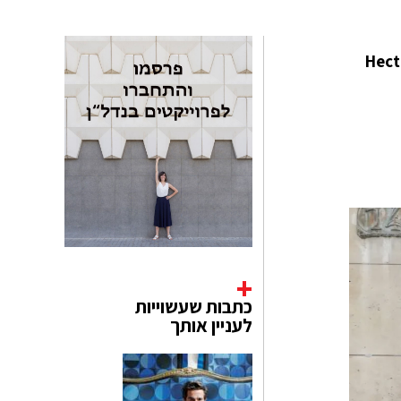
 6 קומות) של הבניין Castel Béranger, בניין הדגל של האדריכל הבלגי Hector
כתבות שעשוייות
לעניין אותך