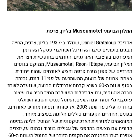
המלון הבועתי Museumotel בליון, צרפת
אדריכל Daniel Grataloup, שנולד ב-1937 בליון, צרפת, החייה
מבנים בועתיים שיצר האדריכל השוויצרי פסקל האוזרמן,
המפורסם בעיצוביו האורגניים, הזורמים בחופשיות ויצר את
המלון הבועתי, Museumotel, Raon-l'Etape, ממוקם בנופים
ההרריים של צפון מזרח צרפת והציע לאורחים שהות ייחודית
באמת. אחוזה של בועות, המשתרעת על פני 11 דונם, נבנתה
בסוף שנות ה-60 בשיא קדחת אדריכלות הבועה, שנועדה לשרת
חברה אוטופית, עם אדריכלות המשלבת מחיר סביר עם עיצוב
פונקציונלי ונועז. עם השנים, המוטל ננטש והטבע השתלט
בהדרגה עליו, עד שנת 2003, אז שוחזר ונפתח מחדש לאורחים.
בפנים, החדרים הקעורים כוללים חלונות בעיצוב מיוחד,
המותאמים למוזרויות הארכיטקטוניות של המוטל. הלינה במיטה
כדורית עם מצעים בהדפס של עגולים בוורוד וכתום עז, יוצרים
אווירת רטרו המחזירה את תקופת הזוהר של המוטל משנות ה-60.